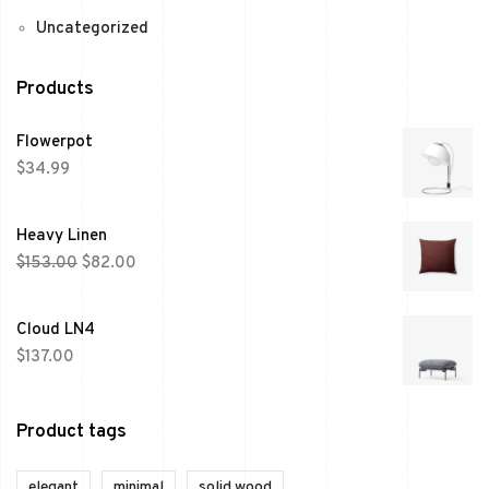
Uncategorized
Products
Flowerpot
$
34.99
Heavy Linen
$
153.00
$
82.00
Cloud LN4
$
137.00
Product tags
elegant
minimal
solid wood